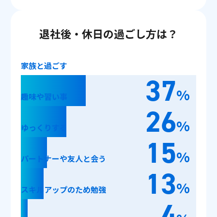
退社後・休日の過ごし方は？
家族と過ごす
37
%
趣味や習い事
26
%
ゆっくりする
15
%
パートナーや
友人と会う
13
%
スキルアップ
のため勉強
4