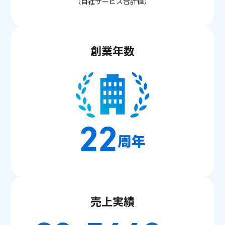
（自社サービス合計値）
創業年数
22
周年
売上実績