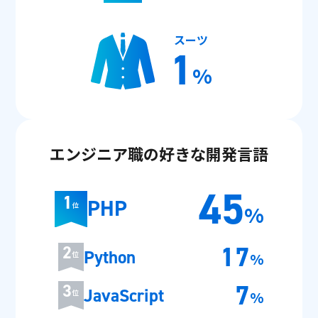
スーツ
1
%
エンジニア職の好きな開発言語
45
1
PHP
%
位
17
2
Python
位
%
7
3
JavaScript
位
%