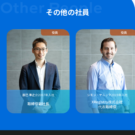
Other People
その他の社員
役員
役員
辰巳 準之介
2007年入社
シモン・ヤニック
2019年入社
XRegistry株式会社
取締役副社長
代表取締役